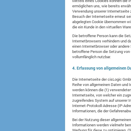
Mittels eines Cookies können die I
ermöglichen uns, wie bereits erwäh
Verwendung unserer Internetseite z
Besuch der Internetseite erneut s
abgelegten Cookie übernommen wird.
die ein Kunde in den virtuellen Ware
Die betroffene Person kann die Set
Internetbrowsers verhindern und d
einen Internetbrowser oder andere 
betroffene Person die Setzung von 
vollumfänglich nutzbar.
4. Erfassung von allgemeinen D
Die Internetseite der cisLogic Gmb
Reihe von allgemeinen Daten und In
werden können die (1) verwendeten
Internetseite, von welcher ein zug
zugreifendes System auf unserer Int
Internet-Protokoll-Adresse (IP-Adr
Informationen, die der Gefahrenabw
Bei der Nutzung dieser allgemeinen
Informationen werden vielmehr benöt
Werbung für diese zu optimieren, (