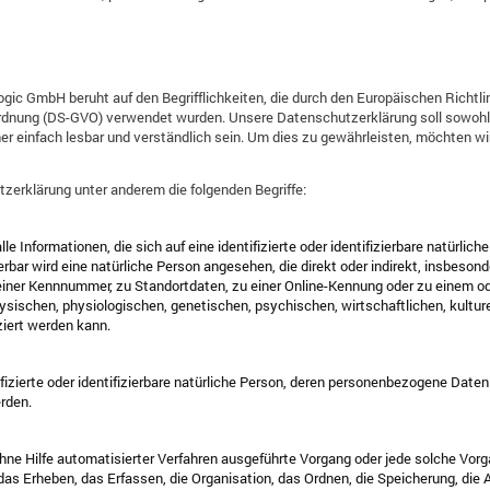
gic GmbH beruht auf den Begrifflichkeiten, die durch den Europäischen Richtl
dnung (DS-GVO) verwendet wurden. Unsere Datenschutzerklärung soll sowohl für
r einfach lesbar und verständlich sein. Um dies zu gewährleisten, möchten wi
zerklärung unter anderem die folgenden Begriffe:
 Informationen, die sich auf eine identifizierte oder identifizierbare natürlic
ierbar wird eine natürliche Person angesehen, die direkt oder indirekt, insbeson
iner Kennnummer, zu Standortdaten, zu einer Online-Kennung oder zu einem o
sischen, physiologischen, genetischen, psychischen, wirtschaftlichen, kulturel
iziert werden kann.
ifizierte oder identifizierbare natürliche Person, deren personenbezogene Date
rden.
 ohne Hilfe automatisierter Verfahren ausgeführte Vorgang oder jede solche 
s Erheben, das Erfassen, die Organisation, das Ordnen, die Speicherung, die