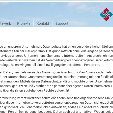
tzwerk
Projekte
Kontakt
Support
esse an unserem Unternehmen. Datenschutz hat einen besonders hohen Stellenw
nternetseiten der cisLogic GmbH ist grundsätzlich ohne jede Angabe personen
Services unseres Unternehmens über unsere Internetseite in Anspruch nehmen
en erforderlich werden. Ist die Verarbeitung personenbezogener Daten erforder
dlage, holen wir generell eine Einwilligung der betroffenen Person ein.
r Daten, beispielsweise des Namens, der Anschrift, E-Mail-Adresse oder Tele
 mit der Datenschutz-Grundverordnung und in Übereinstimmung mit den für die 
timmungen. Mittels dieser Datenschutzerklärung möchte unser Unternehmen di
obenen, genutzten und verarbeiteten personenbezogenen Daten informieren. F
ng über die ihnen zustehenden Rechte aufgeklärt.
 Verarbeitung Verantwortlicher zahlreiche technische und organisatorische M
über diese Internetseite verarbeiteten personenbezogenen Daten sicherzuste
en grundsätzlich Sicherheitslücken aufweisen, sodass ein absoluter Schutz ni
fenen Person frei, personenbezogene Daten auch auf alternativen Wegen, beisp