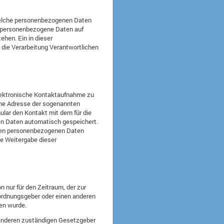
, welche personenbezogenen Daten
che personenbezogene Daten auf
hen. Ein in dieser
 die Verarbeitung Verantwortlichen
elektronische Kontaktaufnahme zu
ine Adresse der sogenannten
ular den Kontakt mit dem für die
en Daten automatisch gespeichert.
elten personenbezogenen Daten
ne Weitergabe dieser
 nur für den Zeitraum, der zur
rordnungsgeber oder einen anderen
hen wurde.
 anderen zuständigen Gesetzgeber