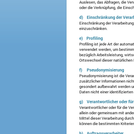
Auslesen, das Abfragen, die Ver
oder die Verknüpfung, die Einsc
d) Einschränkung der Verar
Einschränkung der Verarbeitung 
einzuschränken.
e) Profiling
Profiling ist jede Art der auto
verwendet werden, um bestimmte
bezüglich Arbeitsleistung, wirts
Ortswechsel dieser natürlichen
f) Pseudonymisierung
Pseudonymisierung ist die Vera
zusätzlicher Informationen nich
gesondert aufbewahrt werden u
Daten nicht einer identifizierte
g) Verantwortlicher oder für
Verantwortlicher oder für die Ver
allein oder gemeinsam mit ande
Mittel dieser Verarbeitung dur
können die bestimmten Kriterie
h) Auftragsverarbeiter