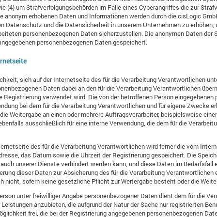
ie (4) um Strafverfolgungsbehörden im Falle eines Cyberangriffes die zur Stra
ese anonym erhobenen Daten und Informationen werden durch die cisLogic GmbH
den Datenschutz und die Datensicherheit in unserem Unternehmen zu erhöhen, u
rbeiteten personenbezogenen Daten sicherzustellen. Die anonymen Daten der S
n angegebenen personenbezogenen Daten gespeichert.
ernetseite
ichkeit, sich auf der Internetseite des für die Verarbeitung Verantwortlichen
onenbezogenen Daten dabei an den für die Verarbeitung Verantwortlichen übermi
die Registrierung verwendet wird. Die von der betroffenen Person eingegeben
wendung bei dem für die Verarbeitung Verantwortlichen und für eigene Zwecke er
die Weitergabe an einen oder mehrere Auftragsverarbeiter, beispielsweise einen
enfalls ausschließlich für eine interne Verwendung, die dem für die Verarbei
ternetseite des für die Verarbeitung Verantwortlichen wird ferner die vom Intern
resse, das Datum sowie die Uhrzeit der Registrierung gespeichert. Die Speich
rauch unserer Dienste verhindert werden kann, und diese Daten im Bedarfsfall
herung dieser Daten zur Absicherung des für die Verarbeitung Verantwortlichen e
ch nicht, sofern keine gesetzliche Pflicht zur Weitergabe besteht oder die Weite
Person unter freiwilliger Angabe personenbezogener Daten dient dem für die Ve
r Leistungen anzubieten, die aufgrund der Natur der Sache nur registrierten B
öglichkeit frei, die bei der Registrierung angegebenen personenbezogenen Dat