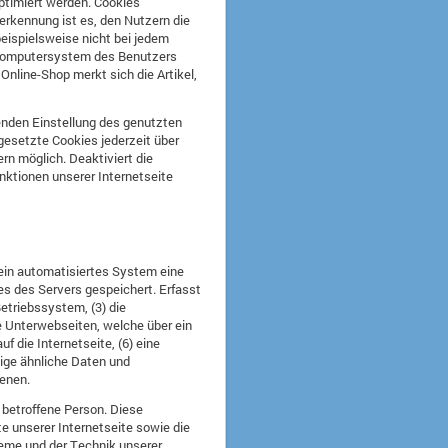
ptimiert werden. Cookies
erkennung ist es, den Nutzern die
beispielsweise nicht bei jedem
m Computersystem des Benutzers
nline-Shop merkt sich die Artikel,
henden Einstellung des genutzten
gesetzte Cookies jederzeit über
rn möglich. Deaktiviert die
nktionen unserer Internetseite
 ein automatisiertes System eine
es des Servers gespeichert. Erfasst
triebssystem, (3) die
ie Unterwebseiten, welche über ein
f die Internetseite, (6) eine
tige ähnliche Daten und
ienen.
 betroffene Person. Diese
te unserer Internetseite sowie die
teme und der Technik unserer