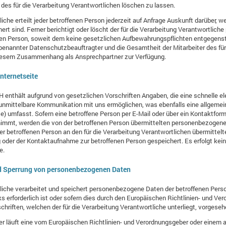
es für die Verarbeitung Verantwortlichen löschen zu lassen.
tliche erteilt jeder betroffenen Person jederzeit auf Anfrage Auskunft darüber
hert sind. Ferner berichtigt oder löscht der für die Verarbeitung Verantwortli
en Person, soweit dem keine gesetzlichen Aufbewahrungspflichten entgegenste
enannter Datenschutzbeauftragter und die Gesamtheit der Mitarbeiter des für
 diesem Zusammenhang als Ansprechpartner zur Verfügung.
nternetseite
H enthält aufgrund von gesetzlichen Vorschriften Angaben, die eine schnelle 
nmittelbare Kommunikation mit uns ermöglichen, was ebenfalls eine allgeme
e) umfasst. Sofern eine betroffene Person per E-Mail oder über ein Kontaktform
nimmt, werden die von der betroffenen Person übermittelten personenbezogen
einer betroffenen Person an den für die Verarbeitung Verantwortlichen übermitt
oder der Kontaktaufnahme zur betroffenen Person gespeichert. Es erfolgt kei
e.
d Sperrung von personenbezogenen Daten
tliche verarbeitet und speichert personenbezogene Daten der betroffenen Person
erforderlich ist oder sofern dies durch den Europäischen Richtlinien- und Ve
hriften, welchen der für die Verarbeitung Verantwortliche unterliegt, vorgese
er läuft eine vom Europäischen Richtlinien- und Verordnungsgeber oder einem