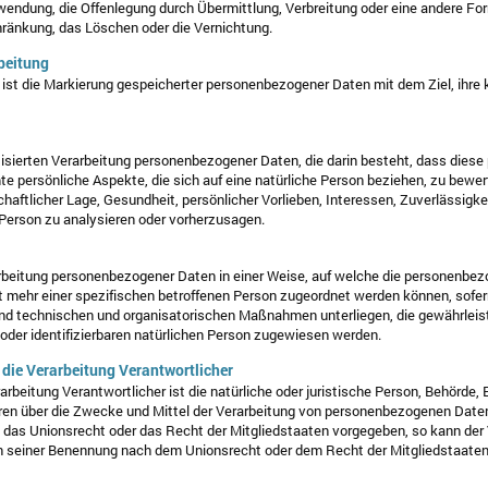
wendung, die Offenlegung durch Übermittlung, Verbreitung oder eine andere For
hränkung, das Löschen oder die Vernichtung.
beitung
ist die Markierung gespeicherter personenbezogener Daten mit dem Ziel, ihre 
matisierten Verarbeitung personenbezogener Daten, die darin besteht, dass di
 persönliche Aspekte, die sich auf eine natürliche Person beziehen, zu bewe
chaftlicher Lage, Gesundheit, persönlicher Vorlieben, Interessen, Zuverlässigke
 Person zu analysieren oder vorherzusagen.
rbeitung personenbezogener Daten in einer Weise, auf welche die personenb
t mehr einer spezifischen betroffenen Person zugeordnet werden können, sofer
nd technischen und organisatorischen Maßnahmen unterliegen, die gewährlei
n oder identifizierbaren natürlichen Person zugewiesen werden.
 die Verarbeitung Verantwortlicher
arbeitung Verantwortlicher ist die natürliche oder juristische Person, Behörde, 
ren über die Zwecke und Mittel der Verarbeitung von personenbezogenen Date
ch das Unionsrecht oder das Recht der Mitgliedstaaten vorgegeben, so kann de
n seiner Benennung nach dem Unionsrecht oder dem Recht der Mitgliedstaate