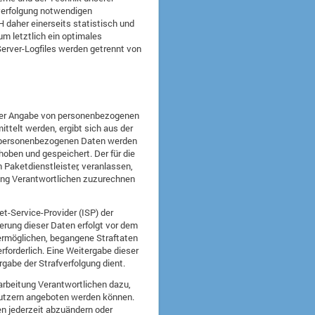
fverfolgung notwendigen
 daher einerseits statistisch und
m letztlich ein optimales
erver-Logfiles werden getrennt von
 unter Angabe von personenbezogenen
ttelt werden, ergibt sich aus der
en personenbezogenen Daten werden
hoben und gespeichert. Der für die
 Paketdienstleister, veranlassen,
tung Verantwortlichen zuzurechnen
et-Service-Provider (ISP) der
erung dieser Daten erfolgt vor dem
 ermöglichen, begangene Straftaten
rforderlich. Eine Weitergabe dieser
rgabe der Strafverfolgung dient.
rarbeitung Verantwortlichen dazu,
enutzern angeboten werden können.
en jederzeit abzuändern oder