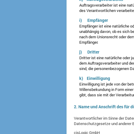
Auftragsverarbeiter ist eine nat
des Verantwortlichen verarbeite
i) Empfänger
Empfänger ist eine natürliche o
unabhängig davon, ob es sich b
nach dem Unionsrecht oder dem 
Empfänger.
j) Dritter
Dritter ist eine natürliche oder
dem Auftragsverarbeiter und den
sind, die personenbezogenen Da
k) Einwilligung
Einwilligung ist jede von der be
Willensbekundung in Form einer 
gibt, dass sie mit der Verarbei
2. Name und Anschrift des für d
Verantwortlicher im Sinne der Dat
Datenschutzgesetze und anderer B
cisLogic GmbH