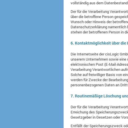
vollständig aus dem Datenbestand d
Der für die Verarbeitung Verantwor
über die betroffene Person gespeic
Wunsch oder Hinweis der betroffen
Datenschutzerklärung namentlich b
stehen der betroffenen Person in
6. Kontaktmöglichkeit über die I
Die Internetseite der cisLogic Gmb
unserem Unternehmen sowie eine u
elektronischen Post (E-Mail-Adress
Verarbeitung Verantwortlichen auf
Solche auf freiwilliger Basis von 
werden für Zwecke der Bearbeitung 
personenbezogenen Daten an Dritt
7. Routinemäßige Löschung un
Der für die Verarbeitung Verantwor
Erreichung des Speicherungszwecks 
Gesetzgeber in Gesetzen oder Vorsc
Entfällt der Speicherungszweck od