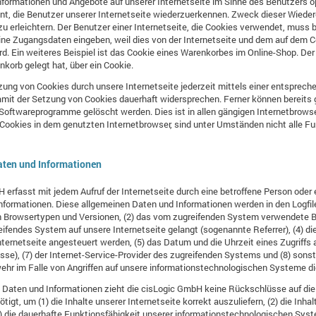
nformationen und Angebote auf unserer Internetseite im Sinne des Benutzers o
nt, die Benutzer unserer Internetseite wiederzuerkennen. Zweck dieser Wieder
u erleichtern. Der Benutzer einer Internetseite, die Cookies verwendet, muss 
eine Zugangsdaten eingeben, weil dies von der Internetseite und dem auf de
 Ein weiteres Beispiel ist das Cookie eines Warenkorbes im Online-Shop. Der O
nkorb gelegt hat, über ein Cookie.
zung von Cookies durch unsere Internetseite jederzeit mittels einer entsprec
amit der Setzung von Cookies dauerhaft widersprechen. Ferner können bereits 
Softwareprogramme gelöscht werden. Dies ist in allen gängigen Internetbrowse
Cookies in dem genutzten Internetbrowser, sind unter Umständen nicht alle Fu
aten und Informationen
H erfasst mit jedem Aufruf der Internetseite durch eine betroffene Person oder
formationen. Diese allgemeinen Daten und Informationen werden in den Logfil
 Browsertypen und Versionen, (2) das vom zugreifenden System verwendete Be
reifendes System auf unsere Internetseite gelangt (sogenannte Referrer), (4) d
ernetseite angesteuert werden, (5) das Datum und die Uhrzeit eines Zugriffs au
esse), (7) der Internet-Service-Provider des zugreifenden Systems und (8) sons
ehr im Falle von Angriffen auf unsere informationstechnologischen Systeme d
 Daten und Informationen zieht die cisLogic GmbH keine Rückschlüsse auf die
igt, um (1) die Inhalte unserer Internetseite korrekt auszuliefern, (2) die Inhal
3) die dauerhafte Funktionsfähigkeit unserer informationstechnologischen Sys