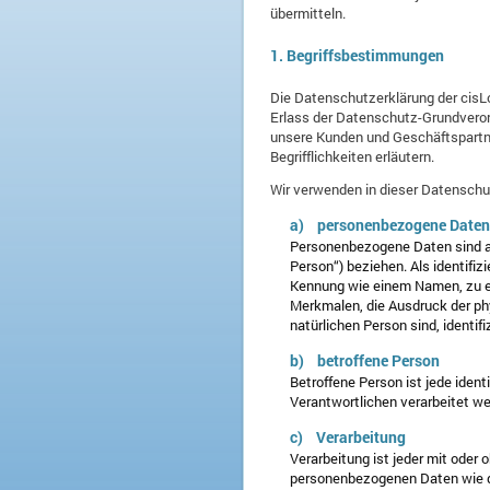
übermitteln.
1. Begriffsbestimmungen
Die Datenschutzerklärung der cisLo
Erlass der Datenschutz-Grundveror
unsere Kunden und Geschäftspartne
Begrifflichkeiten erläutern.
Wir verwenden in dieser Datenschut
a) personenbezogene Daten
Personenbezogene Daten sind alle
Person“) beziehen. Als identifiz
Kennung wie einem Namen, zu e
Merkmalen, die Ausdruck der phy
natürlichen Person sind, identif
b) betroffene Person
Betroffene Person ist jede ident
Verantwortlichen verarbeitet we
c) Verarbeitung
Verarbeitung ist jeder mit oder
personenbezogenen Daten wie da